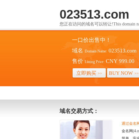
023513.com
您正在访问的域名可以转让!This domain name i
一口价出售中！
域名
023513.com
Domain Name:
售价
CNY 999.00
Listing Price:
立即购买
BUY NOW
>>
>>
域名交易方式：
通过金名网(
金名网(4
简单、安