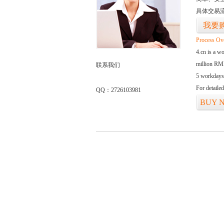
具体交易
我要
Process Ov
4.cn is a w
million RMB
联系我们
5 workdays
For detaile
QQ：2726103981
BUY 