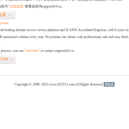
流程可
“点击这里”
查看或咨询support@4.cn。
购买
>>
erview:
orld leading domain escrow service platform and ICANN-Accredited Registrar, with 6 years ri
 transaction volume every year. We promise our clients with professional, safe and easy third-
.
d process, you can
“visit here”
or contact support@4.cn.
NOW
>>
Copyright © 1998 -2025 www.023513.com All Rights Reserved
51La